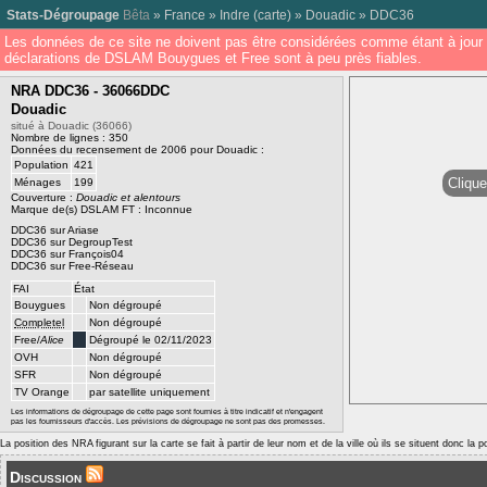
Stats-Dégroupage
Bêta
»
France
»
Indre
(
carte
) »
Douadic
»
DDC36
Les données de ce site ne doivent pas être considérées comme étant à jour 
déclarations de DSLAM Bouygues et Free sont à peu près fiables.
NRA DDC36 - 36066DDC
Douadic
situé à Douadic (36066)
Nombre de lignes : 350
Données du recensement de 2006 pour Douadic :
Population
421
Clique
Ménages
199
Couverture :
Douadic et alentours
Marque de(s) DSLAM FT : Inconnue
DDC36 sur Ariase
DDC36 sur DegroupTest
DDC36 sur François04
DDC36 sur Free-Réseau
FAI
État
Bouygues
Non dégroupé
Completel
Non dégroupé
Free/
Alice
Dégroupé le 02/11/2023
OVH
Non dégroupé
SFR
Non dégroupé
TV Orange
par satellite uniquement
Les informations de dégroupage de cette page sont fournies à titre indicatif et n'engagent
pas les fournisseurs d'accès. Les prévisions de dégroupage ne sont pas des promesses.
La position des NRA figurant sur la carte se fait à partir de leur nom et de la ville où ils se situent donc la 
Discussion