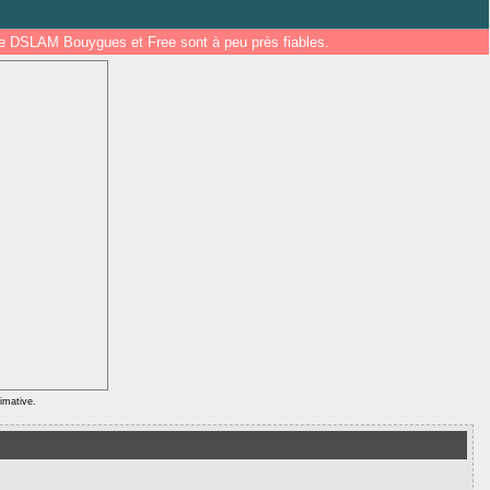
 de DSLAM Bouygues et Free sont à peu près fiables.
ximative.