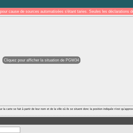
pour cause de sources automatisées s'étant taries. Seules les déclarations
Cliquez pour afficher la situation de PGW34
r la carte se fait à partir de leur nom et de la ville où ils se situent donc la position indiquée n'est qu'appro