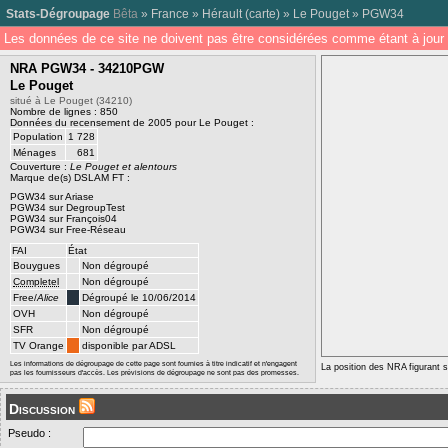
Stats-Dégroupage
Bêta
»
France
»
Hérault
(
carte
) »
Le Pouget
»
PGW34
Les données de ce site ne doivent pas être considérées comme étant à jour 
NRA PGW34 - 34210PGW
Le Pouget
situé à Le Pouget (34210)
Nombre de lignes : 850
Données du recensement de 2005 pour Le Pouget :
Population
1 728
Ménages
681
Couverture :
Le Pouget et alentours
Marque de(s) DSLAM FT :
PGW34 sur Ariase
PGW34 sur DegroupTest
PGW34 sur François04
PGW34 sur Free-Réseau
FAI
État
Bouygues
Non dégroupé
Completel
Non dégroupé
Free/
Alice
Dégroupé le 10/06/2014
OVH
Non dégroupé
SFR
Non dégroupé
TV Orange
disponible par ADSL
Les informations de dégroupage de cette page sont fournies à titre indicatif et n'engagent
La position des NRA figurant su
pas les fournisseurs d'accès. Les prévisions de dégroupage ne sont pas des promesses.
Discussion
Pseudo :