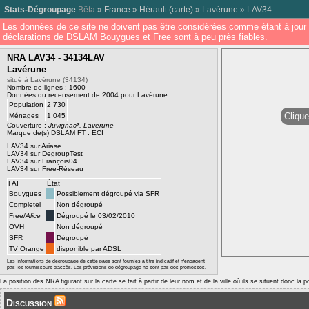
Stats-Dégroupage
Bêta
»
France
»
Hérault
(
carte
) »
Lavérune
»
LAV34
Les données de ce site ne doivent pas être considérées comme étant à jour 
déclarations de DSLAM Bouygues et Free sont à peu près fiables.
NRA LAV34 - 34134LAV
Lavérune
situé à Lavérune (34134)
Nombre de lignes : 1600
Données du recensement de 2004 pour Lavérune :
Population
2 730
Clique
Ménages
1 045
Couverture :
Juvignac*, Laverune
Marque de(s) DSLAM FT : ECI
LAV34 sur Ariase
LAV34 sur DegroupTest
LAV34 sur François04
LAV34 sur Free-Réseau
FAI
État
Bouygues
Possiblement dégroupé via SFR
Completel
Non dégroupé
Free/
Alice
Dégroupé le 03/02/2010
OVH
Non dégroupé
SFR
Dégroupé
TV Orange
disponible par ADSL
Les informations de dégroupage de cette page sont fournies à titre indicatif et n'engagent
pas les fournisseurs d'accès. Les prévisions de dégroupage ne sont pas des promesses.
La position des NRA figurant sur la carte se fait à partir de leur nom et de la ville où ils se situent donc la 
Discussion