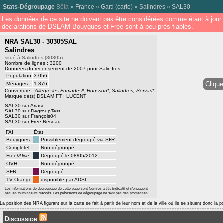
Stats-Dégroupage
Bêta
»
France
»
Gard
(
carte
) »
Salindres
»
SAL30
Les données de ce site ne doivent pas être considérées comme étant à jour 
déclarations de DSLAM Bouygues et Free sont à peu près fiables.
NRA SAL30 - 30305SAL
Salindres
situé à Salindres (30305)
Nombre de lignes : 3200
Données du recensement de 2007 pour Salindres :
Population
3 056
Clique
Ménages
1 376
Couverture :
Allegre les Fumades*, Rousson*, Salindres, Servas*
Marque de(s) DSLAM FT : LUCENT
SAL30 sur Ariase
SAL30 sur DegroupTest
SAL30 sur François04
SAL30 sur Free-Réseau
FAI
État
Bouygues
Possiblement dégroupé via SFR
Completel
Non dégroupé
Free/
Alice
Dégroupé le 08/05/2012
OVH
Non dégroupé
SFR
Dégroupé
TV Orange
disponible par ADSL
Les informations de dégroupage de cette page sont fournies à titre indicatif et n'engagent
pas les fournisseurs d'accès. Les prévisions de dégroupage ne sont pas des promesses.
La position des NRA figurant sur la carte se fait à partir de leur nom et de la ville où ils se situent donc la 
Discussion