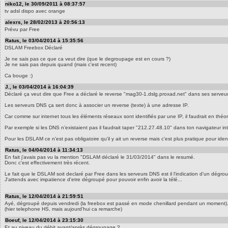
niko12, le 30/09/2011 à 08:37:57
tv adsl dispo avec orange
alexrs, le 28/02/2013 à 20:56:13
Prévu par Free
Ratus, le 03/04/2014 à 15:35:56
DSLAM Freebox Déclaré
Je ne sais pas ce que ca veut dire (que le degroupage est en cours ?)
Je ne sais pas depuis quand (mais c'est recent)
Ca bouge :)
J., le 03/04/2014 à 16:04:39
Déclaré ça veut dire que Free a déclaré le reverse "mag30-1.dslg.proxad.net" dans ses serveu
Les serveurs DNS ça sert donc à associer un reverse (texte) à une adresse IP.
Car comme sur internet tous les éléments réseaux sont identifiés par une IP, il faudrait en théo
Par exemple si les DNS n'existaient pas il faudrait taper "212.27.48.10" dans ton navigateur int
Pour les DSLAM ce n'est pas obligatoire qu'il y ait un reverse mais c'est plus pratique pour ide
Ratus, le 04/04/2014 à 11:34:13
En fait j'avais pas vu la mention "DSLAM déclaré le 31/03/2014" dans le resumé.
Donc c'est effectivement très récent.
Le fait que le DSLAM soit declaré par Free dans les serveurs DNS est il l'indication d'un dégr
J'attends avec impatience d'etre dégroupé pour pouvoir enfin avoir la télé...
Ratus, le 12/04/2014 à 21:59:51
Ayé, dégroupé depuis vendredi (la freebox est passé en mode chenillard pendant un moment)
(hier telephone HS, mais aujourd'hui ca remarche)
Boeuf, le 12/04/2014 à 23:15:30
Et au niveau du débit avant/après dégroupage ?