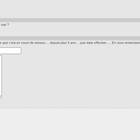
 svp ?
que c'est en cours de travaux.... depuis plus 3 ans.... pas date effective..... En vous remercian