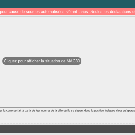
pour cause de sources automatisées s'étant taries. Seules les déclarations
Cliquez pour afficher la situation de MAG30
r la carte se fait à partir de leur nom et de la ville où ils se situent donc la position indiquée n'est qu'appro