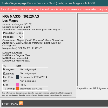
Stats-Dégroupage
Bêta
»
France
»
Gard
(
carte
) »
Les Mages
»
MAG30
Les données de ce site ne doivent pas être considérées comme étant à jour 
NRA MAG30 - 30152MAG
Les Mages
situé à Les Mages (30152)
Nombre de lignes : 2100
Données du recensement de 2004 pour Les Mages :
Population
1 691
Ménages
737
Couverture :
Mages (Les)*, Rousson*, Saint Florent sur
Auzonnet*, Saint Jean de Valeriscle, Saint Julien de
Cassagnas*
Marque de(s) DSLAM FT : LUCENT
MAG30 sur Ariase
MAG30 sur DegroupTest
MAG30 sur François04
MAG30 sur Free-Réseau
FAI
État
Bouygues
Non dégroupé
Completel
Non dégroupé
Free/
Alice
Dégroupé le 23/04/2014
OVH
Non dégroupé
SFR
Prévu
TV Orange
disponible par ADSL
La position des NRA figurant su
Les informations de dégroupage de cette page sont fournies à titre indicatif et n'engagent
pas les fournisseurs d'accès. Les prévisions de dégroupage ne sont pas des promesses.
Discussion