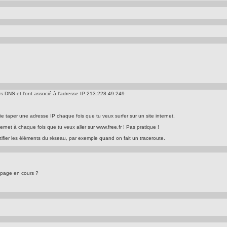
rs DNS et l'ont associé à l'adresse IP 213.228.49.249
rie taper une adresse IP chaque fois que tu veux surfer sur un site internet.
ernet à chaque fois que tu veux aller sur www.free.fr ! Pas pratique !
ntifier les éléments du réseau, par exemple quand on fait un traceroute.
oupage en cours ?
.