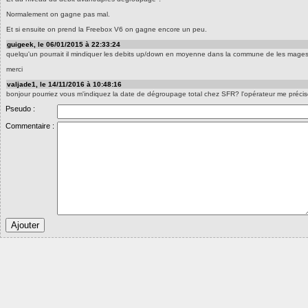
Normalement on gagne pas mal.
Et si ensuite on prend la Freebox V6 on gagne encore un peu.
guigeek, le 06/01/2015 à 22:33:24
quelqu'un pourrait il mindiquer les debits up/down en moyenne dans la commune de les mages
merci
valjade1, le 14/11/2016 à 10:48:16
bonjour pourriez vous m'indiquez la date de dégroupage total chez SFR? l'opérateur me précise 
Pseudo :
Commentaire :