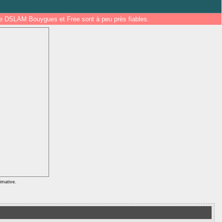
 de DSLAM Bouygues et Free sont à peu près fiables.
ximative.