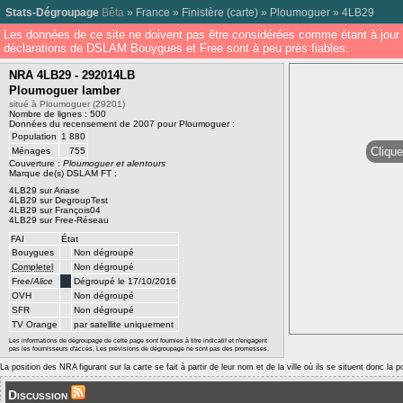
Stats-Dégroupage
Bêta
»
France
»
Finistère
(
carte
) »
Ploumoguer
»
4LB29
Les données de ce site ne doivent pas être considérées comme étant à jour 
déclarations de DSLAM Bouygues et Free sont à peu près fiables.
NRA 4LB29 - 292014LB
Ploumoguer lamber
situé à Ploumoguer (29201)
Nombre de lignes : 500
Données du recensement de 2007 pour Ploumoguer :
Population
1 880
Clique
Ménages
755
Couverture :
Ploumoguer et alentours
Marque de(s) DSLAM FT :
4LB29 sur Ariase
4LB29 sur DegroupTest
4LB29 sur François04
4LB29 sur Free-Réseau
FAI
État
Bouygues
Non dégroupé
Completel
Non dégroupé
Free/
Alice
Dégroupé le 17/10/2016
OVH
Non dégroupé
SFR
Non dégroupé
TV Orange
par satellite uniquement
Les informations de dégroupage de cette page sont fournies à titre indicatif et n'engagent
pas les fournisseurs d'accès. Les prévisions de dégroupage ne sont pas des promesses.
La position des NRA figurant sur la carte se fait à partir de leur nom et de la ville où ils se situent donc la 
Discussion