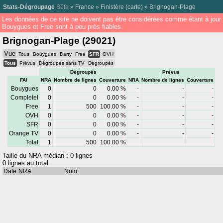
Stats-Dégroupage
Bêta
»
France
»
Finistère
(
carte
) »
Brignogan-Plage
Les données de ce site ne doivent pas être considérées comme étant à jour
Bouygues et Free sont à peu près fiables.
Brignogan-Plage (29021)
Vue
Tous
Bouygues
Darty
Free
SFR
OVH
Tous
Prévus
Dégroupés sans TV
Dégroupés
Dégroupés
Prévus
FAI
NRA
Nombre de lignes
Couverture
NRA
Nombre de lignes
Couverture
Bouygues
0
0
0.00 %
-
-
-
Completel
0
0
0.00 %
-
-
-
Free
1
500
100.00 %
-
-
-
OVH
0
0
0.00 %
-
-
-
SFR
0
0
0.00 %
-
-
-
Orange TV
0
0
0.00 %
-
-
-
Total
1
500
100.00 %
Taille du NRA médian : 0 lignes
0 lignes au total
Date
NRA
Nom