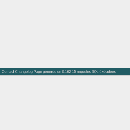
Contact
Changelog
Page générée en 0.162 15 requetes SQL éxécutées