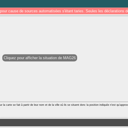
pour cause de sources automatisées s'étant taries. Seules les déclarations
Cliquez pour afficher la situation de MAG26
r la carte se fait à partir de leur nom et de la ville où ils se situent donc la position indiquée n'est qu'appro