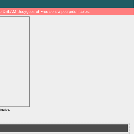
 de DSLAM Bouygues et Free sont à peu près fiables.
ximative.