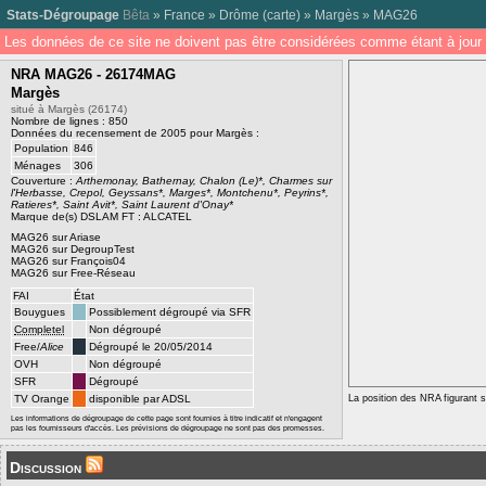
Stats-Dégroupage
Bêta
»
France
»
Drôme
(
carte
) »
Margès
»
MAG26
Les données de ce site ne doivent pas être considérées comme étant à jour 
NRA MAG26 - 26174MAG
Margès
situé à Margès (26174)
Nombre de lignes : 850
Données du recensement de 2005 pour Margès :
Population
846
Ménages
306
Couverture :
Arthemonay, Bathernay, Chalon (Le)*, Charmes sur
l'Herbasse, Crepol, Geyssans*, Marges*, Montchenu*, Peyrins*,
Ratieres*, Saint Avit*, Saint Laurent d'Onay*
Marque de(s) DSLAM FT : ALCATEL
MAG26 sur Ariase
MAG26 sur DegroupTest
MAG26 sur François04
MAG26 sur Free-Réseau
FAI
État
Bouygues
Possiblement dégroupé via SFR
Completel
Non dégroupé
Free/
Alice
Dégroupé le 20/05/2014
OVH
Non dégroupé
SFR
Dégroupé
TV Orange
disponible par ADSL
La position des NRA figurant su
Les informations de dégroupage de cette page sont fournies à titre indicatif et n'engagent
pas les fournisseurs d'accès. Les prévisions de dégroupage ne sont pas des promesses.
Discussion