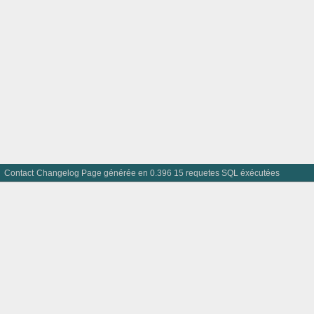
Contact
Changelog
Page générée en 0.396 15 requetes SQL éxécutées