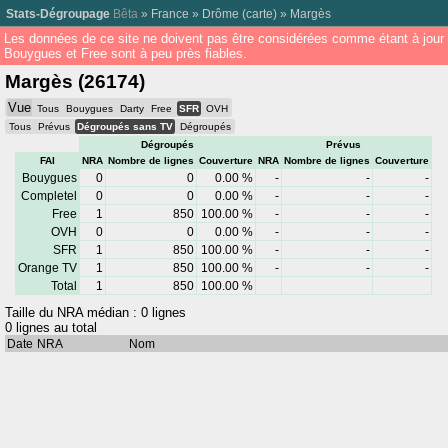
Stats-Dégroupage
Bêta
»
France
»
Drôme
(
carte
) »
Margès
Les données de ce site ne doivent pas être considérées comme étant à jour
Bouygues et Free sont à peu près fiables.
Margès (26174)
Vue
Tous
Bouygues
Darty
Free
SFR
OVH
Tous
Prévus
Dégroupés sans TV
Dégroupés
Dégroupés
Prévus
FAI
NRA
Nombre de lignes
Couverture
NRA
Nombre de lignes
Couverture
Bouygues
0
0
0.00 %
-
-
-
Completel
0
0
0.00 %
-
-
-
Free
1
850
100.00 %
-
-
-
OVH
0
0
0.00 %
-
-
-
SFR
1
850
100.00 %
-
-
-
Orange TV
1
850
100.00 %
-
-
-
Total
1
850
100.00 %
Taille du NRA médian : 0 lignes
0 lignes au total
Date
NRA
Nom