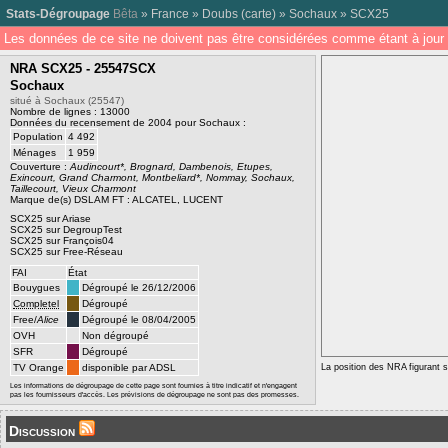
Stats-Dégroupage
Bêta
»
France
»
Doubs
(
carte
) »
Sochaux
»
SCX25
Les données de ce site ne doivent pas être considérées comme étant à jour 
NRA SCX25 - 25547SCX
Sochaux
situé à Sochaux (25547)
Nombre de lignes : 13000
Données du recensement de 2004 pour Sochaux :
Population
4 492
Ménages
1 959
Couverture :
Audincourt*, Brognard, Dambenois, Etupes,
Exincourt, Grand Charmont, Montbeliard*, Nommay, Sochaux,
Taillecourt, Vieux Charmont
Marque de(s) DSLAM FT : ALCATEL, LUCENT
SCX25 sur Ariase
SCX25 sur DegroupTest
SCX25 sur François04
SCX25 sur Free-Réseau
FAI
État
Bouygues
Dégroupé le 26/12/2006
Completel
Dégroupé
Free/
Alice
Dégroupé le 08/04/2005
OVH
Non dégroupé
SFR
Dégroupé
TV Orange
disponible par ADSL
La position des NRA figurant su
Les informations de dégroupage de cette page sont fournies à titre indicatif et n'engagent
pas les fournisseurs d'accès. Les prévisions de dégroupage ne sont pas des promesses.
Discussion