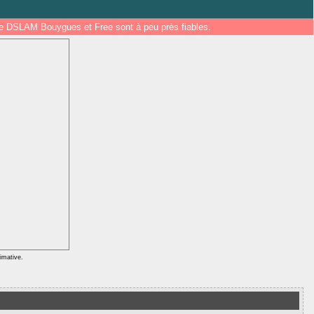
 de DSLAM Bouygues et Free sont à peu près fiables.
ximative.