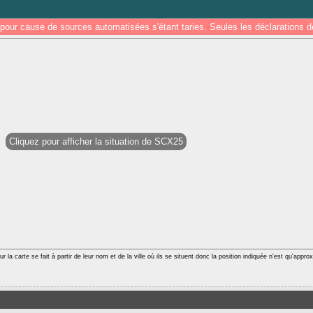
pour cause de sources automatisées s'étant taries. Seules les déclarations
Cliquez pour afficher la situation de SCX25
r la carte se fait à partir de leur nom et de la ville où ils se situent donc la position indiquée n'est qu'appro