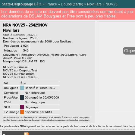
Stats-Dégroupage
Bêta
»
France
»
Doubs
(
carte
) »
Novillars
»
NOV25
Les données de ce site ne doivent pas être considérées comme étant à jour 
déclarations de DSLAM Bouygues et Free sont à peu près fiables.
NRA NOV25 - 25429NOV
Novillars
situé à Novillars (25429)
Nombre de lignes : 2500
Données du recensement de 2006 pour Novillars :
Population
1 624
Clique
Ménages
540
Couverture :
Amagney*, Novillars, Roche lez Beaupre, Vaire
Arcier*, Vaire le Petit
Marque de(s) DSLAM FT : ECI
NOV25 sur Ariase
NOV25 sur DegroupTest
NOV25 sur François04
NOV25 sur Free-Réseau
FAI
État
Bouygues
Déclaré le 18/05/2017
Completel
Non dégroupé
Free/
Alice
Dégroupé le 26/05/2009
OVH
Non dégroupé
SFR
Dégroupé
TV Orange
disponible par ADSL
Les informations de dégroupage de cette page sont fournies à titre indicatif et n'engagent
pas les fournisseurs d'accès. Les prévisions de dégroupage ne sont pas des promesses.
La position des NRA figurant sur la carte se fait à partir de leur nom et de la ville où ils se situent donc la 