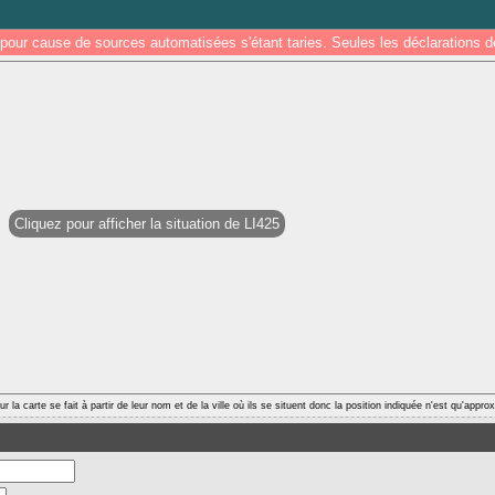
pour cause de sources automatisées s'étant taries. Seules les déclarations
Cliquez pour afficher la situation de LI425
r la carte se fait à partir de leur nom et de la ville où ils se situent donc la position indiquée n'est qu'appro