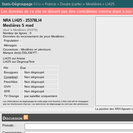
Stats-Dégroupage
Bêta
»
France
»
Doubs
(
carte
) »
Meslières
»
LI425
Les données de ce site ne doivent pas être considérées comme étant à jour 
NRA LI425 - 25378LI4
Meslières S med
situé à Meslières (25378)
Nombre de lignes : 0
Données du recensement de pour Meslières :
Population
-
Ménages
-
Couverture :
Meslières et alentours
Marque de(s) DSLAM FT :
LI425 sur Ariase
LI425 sur DegroupTest
FAI
État
Bouygues
Non dégroupé
Completel
Non dégroupé
Free/
Alice
Non dégroupé
OVH
Non dégroupé
SFR
Non dégroupé
TV Orange
par satellite uniquement
Les informations de dégroupage de cette page sont fournies à titre indicatif et n'engagent
pas les fournisseurs d'accès. Les prévisions de dégroupage ne sont pas des promesses.
La position des NRA figurant su
Discussion
Pseudo :
Commentaire :