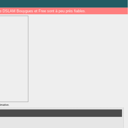
 de DSLAM Bouygues et Free sont à peu près fiables.
ximative.