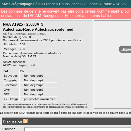
Stats-Dégroupage
Bêta
»
France
»
Doubs
(
carte
) »
Autechaux-Roide
»
AT925
Les données de ce site ne doivent pas être considérées comme étant à jour 
déclarations de DSLAM Bouygues et Free sont à peu près fiables.
NRA AT925 - 25033AT9
Autechaux-Roide Autechaux roide med
situé à Autechaux-Roide (25033)
Nombre de lignes : 0
Données du recensement de 2007 pour Autechaux-Roide :
Population
568
Clique
Ménages
225
Couverture :
Autechaux-Roide et alentours
Marque de(s) DSLAM FT :
AT925 sur Ariase
AT925 sur DegroupTest
FAI
État
Bouygues
Non dégroupé
Completel
Non dégroupé
Free/
Alice
Non dégroupé
OVH
Non dégroupé
SFR
Non dégroupé
TV Orange
par satellite uniquement
Les informations de dégroupage de cette page sont fournies à titre indicatif et n'engagent
pas les fournisseurs d'accès. Les prévisions de dégroupage ne sont pas des promesses.
La position des NRA figurant sur la carte se fait à partir de leur nom et de la ville où ils se situent donc la 
Discussion
Pseudo :