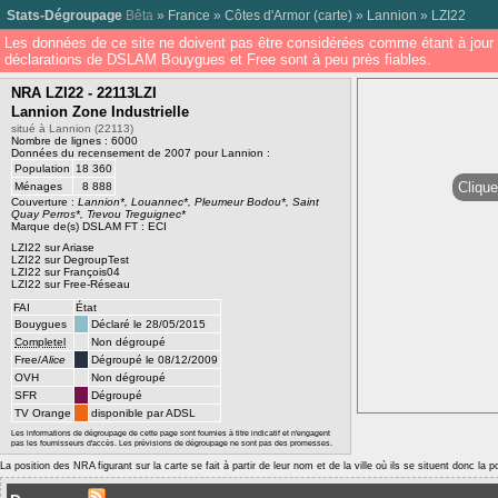
Stats-Dégroupage
Bêta
»
France
»
Côtes d'Armor
(
carte
) »
Lannion
»
LZI22
Les données de ce site ne doivent pas être considérées comme étant à jour 
déclarations de DSLAM Bouygues et Free sont à peu près fiables.
NRA LZI22 - 22113LZI
Lannion Zone Industrielle
situé à Lannion (22113)
Nombre de lignes : 6000
Données du recensement de 2007 pour Lannion :
Population
18 360
Clique
Ménages
8 888
Couverture :
Lannion*, Louannec*, Pleumeur Bodou*, Saint
Quay Perros*, Trevou Treguignec*
Marque de(s) DSLAM FT : ECI
LZI22 sur Ariase
LZI22 sur DegroupTest
LZI22 sur François04
LZI22 sur Free-Réseau
FAI
État
Bouygues
Déclaré le 28/05/2015
Completel
Non dégroupé
Free/
Alice
Dégroupé le 08/12/2009
OVH
Non dégroupé
SFR
Dégroupé
TV Orange
disponible par ADSL
Les informations de dégroupage de cette page sont fournies à titre indicatif et n'engagent
pas les fournisseurs d'accès. Les prévisions de dégroupage ne sont pas des promesses.
La position des NRA figurant sur la carte se fait à partir de leur nom et de la ville où ils se situent donc la 