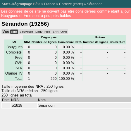
Stats-Dégroupage
Bêta
»
France
»
Corrèze
(
carte
) »
Sérandon
Les données de ce site ne doivent pas être considérées comme étant à jour
Bouygues et Free sont à peu près fiables.
Sérandon (19256)
Vue
Tous
Bouygues
Darty
Free
SFR
OVH
Dégroupés
Prévus
FAI
NRA
Nombre de lignes
Couverture
NRA
Nombre de lignes
Couverture
Bouygues
0
0
0.00 %
-
-
-
Completel
0
0
0.00 %
-
-
-
Free
0
0
0.00 %
-
-
-
OVH
0
0
0.00 %
-
-
-
SFR
0
0
0.00 %
-
-
-
Orange TV
0
0
0.00 %
-
-
-
Total
1
250
100.00 %
Taille moyenne des NRA : 250 lignes
Taille du NRA médian : 250 lignes
250 lignes au total
Date
NRA
Nom
S1819
Sérandon