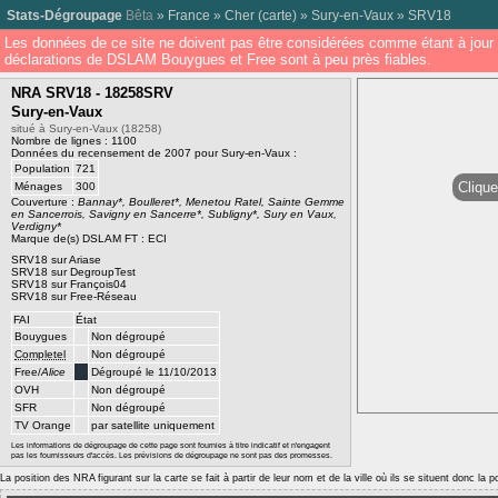
Stats-Dégroupage
Bêta
»
France
»
Cher
(
carte
) »
Sury-en-Vaux
»
SRV18
Les données de ce site ne doivent pas être considérées comme étant à jour 
déclarations de DSLAM Bouygues et Free sont à peu près fiables.
NRA SRV18 - 18258SRV
Sury-en-Vaux
situé à Sury-en-Vaux (18258)
Nombre de lignes : 1100
Données du recensement de 2007 pour Sury-en-Vaux :
Population
721
Clique
Ménages
300
Couverture :
Bannay*, Boulleret*, Menetou Ratel, Sainte Gemme
en Sancerrois, Savigny en Sancerre*, Subligny*, Sury en Vaux,
Verdigny*
Marque de(s) DSLAM FT : ECI
SRV18 sur Ariase
SRV18 sur DegroupTest
SRV18 sur François04
SRV18 sur Free-Réseau
FAI
État
Bouygues
Non dégroupé
Completel
Non dégroupé
Free/
Alice
Dégroupé le 11/10/2013
OVH
Non dégroupé
SFR
Non dégroupé
TV Orange
par satellite uniquement
Les informations de dégroupage de cette page sont fournies à titre indicatif et n'engagent
pas les fournisseurs d'accès. Les prévisions de dégroupage ne sont pas des promesses.
La position des NRA figurant sur la carte se fait à partir de leur nom et de la ville où ils se situent donc la 