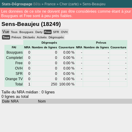
Stats-Dégroupage
Bêta
»
France
»
Cher
(
carte
) »
Sens-Beaujeu
Les données de ce site ne doivent pas être considérées comme étant à jour
Bouygues et Free sont à peu près fiables.
Sens-Beaujeu (18249)
Vue
Tous
Bouygues
Darty
Free
SFR
OVH
Tous
Prévus
Déclarés
Activés
Dégroupés
Dégroupés
Prévus
FAI
NRA
Nombre de lignes
Couverture
NRA
Nombre de lignes
Couverture
Bouygues
0
0
0.00 %
-
-
-
Completel
0
0
0.00 %
-
-
-
Free
0
0
0.00 %
-
-
-
OVH
0
0
0.00 %
-
-
-
SFR
0
0
0.00 %
-
-
-
Orange TV
0
0
0.00 %
-
-
-
Total
1
250
100.00 %
Taille du NRA médian : 0 lignes
0 lignes au total
Date
NRA
Nom