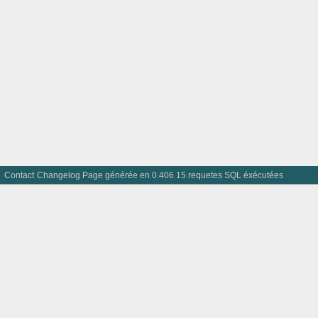
Contact
Changelog
Page générée en 0.406 15 requetes SQL éxécutées