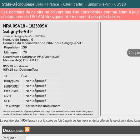
Stats-Dégroupage
Bêta
»
France
»
Cher
(
carte
) »
Saligny-le-Vif
»
0SV18
Les données de ce site ne doivent pas être considérées comme étant à jour 
déclarations de DSLAM Bouygues et Free sont à peu près fiables.
NRA 0SV18 - 182390SV
Saligny-le-Vif F
situé à Saligny-le-Vif (18239)
Nombre de lignes : 0
Données du recensement de 2007 pour Saligny-le-Vif :
Population
159
Clique
Ménages
70
Couverture :
Saligny-le-Vif et alentours
Marque de(s) DSLAM FT :
0SV18 sur Ariase
0SV18 sur DegroupTest
FAI
État
Bouygues
Non dégroupé
Completel
Non dégroupé
Free/
Alice
Non dégroupé
OVH
Non dégroupé
SFR
Non dégroupé
TV Orange
par satellite uniquement
Les informations de dégroupage de cette page sont fournies à titre indicatif et n'engagent
pas les fournisseurs d'accès. Les prévisions de dégroupage ne sont pas des promesses.
La position des NRA figurant sur la carte se fait à partir de leur nom et de la ville où ils se situent donc la 
Discussion
Pseudo :