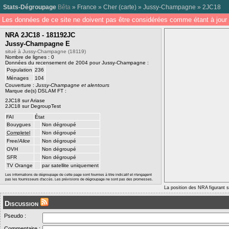
Stats-Dégroupage
Bêta
»
France
»
Cher
(
carte
) »
Jussy-Champagne
»
2JC18
Les données de ce site ne doivent pas être considérées comme étant à jour 
NRA 2JC18 - 181192JC
Jussy-Champagne E
situé à Jussy-Champagne (18119)
Nombre de lignes : 0
Données du recensement de 2004 pour Jussy-Champagne :
Population
236
Ménages
104
Couverture :
Jussy-Champagne et alentours
Marque de(s) DSLAM FT :
2JC18 sur Ariase
2JC18 sur DegroupTest
FAI
État
Bouygues
Non dégroupé
Completel
Non dégroupé
Free/
Alice
Non dégroupé
OVH
Non dégroupé
SFR
Non dégroupé
TV Orange
par satellite uniquement
Les informations de dégroupage de cette page sont fournies à titre indicatif et n'engagent
pas les fournisseurs d'accès. Les prévisions de dégroupage ne sont pas des promesses.
La position des NRA figurant su
Discussion
Pseudo :
Commentaire :