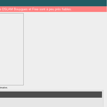
 de DSLAM Bouygues et Free sont à peu près fiables.
ximative.