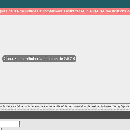
pour cause de sources automatisées s'étant taries. Seules les déclarations
Cliquez pour afficher la situation de 2JC18
r la carte se fait à partir de leur nom et de la ville où ils se situent donc la position indiquée n'est qu'appro