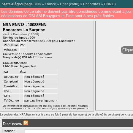
Stats-Dégroupage
Bêta
»
France
»
Cher
(
carte
) »
Ennordres
»
ENN18
Les données de ce site ne doivent pas être considérées comme étant à jour 
déclarations de DSLAM Bouygues et Free sont à peu près fiables.
NRA ENN18 - 18088ENN
Ennordres La Surprise
situé à Ennordres (18088)
Nombre de lignes : 200
Données du recensement de 1999 pour Ennordres :
Population
256
Clique
Ménages
-
Couverture :
Ennordres et alentours
Marque de(s) DSLAM FT : Inconnue
ENN18 sur Ariase
ENN18 sur DegroupTest
FAI
État
Bouygues
Non dégroupé
Completel
Non dégroupé
Free/
Alice
Non dégroupé
OVH
Non dégroupé
SFR
Non dégroupé
TV Orange
par satellite uniquement
Les informations de dégroupage de cette page sont fournies à titre indicatif et n'engagent
pas les fournisseurs d'accès. Les prévisions de dégroupage ne sont pas des promesses.
La position des NRA figurant sur la carte se fait à partir de leur nom et de la ville où ils se situent donc la 
Discussion
Pseudo :