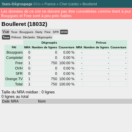
Stats-Dégroupage
Bêta
»
France
»
Cher
(
carte
) »
Boulleret
Les données de ce site ne doivent pas être considérées comme étant à jour
Bouygues et Free sont à peu près fiables.
Boulleret (18032)
Vue
Tous
Bouygues
Darty
Free
SFR
OVH
Tous
Prévus
Déclarés
Dégroupés
Dégroupés
Prévus
FAI
NRA
Nombre de lignes
Couverture
NRA
Nombre de lignes
Couverture
Bouygues
0
0
0.00 %
-
-
-
Completel
0
0
0.00 %
-
-
-
Free
1
750
100.00 %
-
-
-
OVH
0
0
0.00 %
-
-
-
SFR
0
0
0.00 %
-
-
-
Orange TV
1
750
100.00 %
-
-
-
Total
1
750
100.00 %
Taille du NRA médian : 0 lignes
0 lignes au total
Date
NRA
Nom