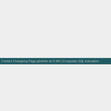
Contact
Changelog
Page générée en 0.364 15 requetes SQL éxécutées