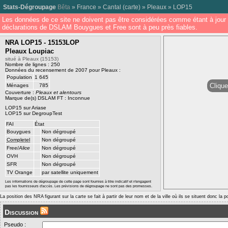
Stats-Dégroupage
Bêta
»
France
»
Cantal
(
carte
) »
Pleaux
»
LOP15
Les données de ce site ne doivent pas être considérées comme étant à jour 
déclarations de DSLAM Bouygues et Free sont à peu près fiables.
NRA LOP15 - 15153LOP
Pleaux Loupiac
situé à Pleaux (15153)
Nombre de lignes : 250
Données du recensement de 2007 pour Pleaux :
Population
1 645
Clique
Ménages
785
Couverture :
Pleaux et alentours
Marque de(s) DSLAM FT : Inconnue
LOP15 sur Ariase
LOP15 sur DegroupTest
FAI
État
Bouygues
Non dégroupé
Completel
Non dégroupé
Free/
Alice
Non dégroupé
OVH
Non dégroupé
SFR
Non dégroupé
TV Orange
par satellite uniquement
Les informations de dégroupage de cette page sont fournies à titre indicatif et n'engagent
pas les fournisseurs d'accès. Les prévisions de dégroupage ne sont pas des promesses.
La position des NRA figurant sur la carte se fait à partir de leur nom et de la ville où ils se situent donc la 
Discussion
Pseudo :