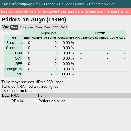
Stats-Dégroupage
Bêta
»
France
»
Calvados
(
carte
) »
Périers-en-Auge
Les données de ce site ne doivent pas être considérées comme étant à jour 
Périers-en-Auge (14494)
Vue
Tous
Bouygues
Darty
Free
SFR
OVH
Dégroupés
Prévus
FAI
NRA
Nombre de lignes
Couverture
NRA
Nombre de lignes
Couverture
Bouygues
0
0
0.00 %
-
-
-
Completel
0
0
0.00 %
-
-
-
Free
0
0
0.00 %
-
-
-
OVH
0
0
0.00 %
-
-
-
SFR
0
0
0.00 %
-
-
-
Orange TV
0
0
0.00 %
-
-
-
Total
1
250
100.00 %
Taille moyenne des NRA : 250 lignes
Taille du NRA médian : 250 lignes
250 lignes au total
Date
NRA
Nom
PEA14
Périers-en-Auge