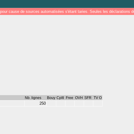
pour cause de sources automatisées s'étant taries. Seules les déclarations
Nb. lignes
Bouy
Cpltl
Free
OVH
SFR
TV O
250