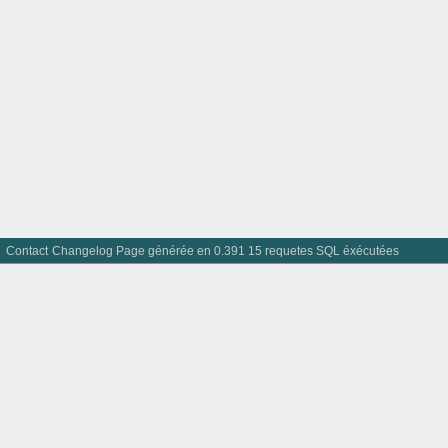
Contact
Changelog
Page générée en 0.391 15 requetes SQL éxécutées