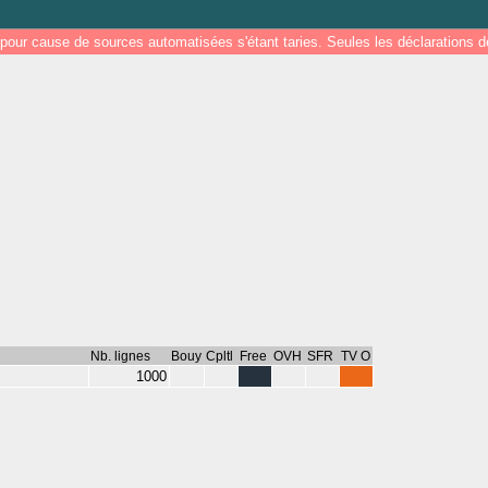
pour cause de sources automatisées s'étant taries. Seules les déclarations
Nb. lignes
Bouy
Cpltl
Free
OVH
SFR
TV O
1000