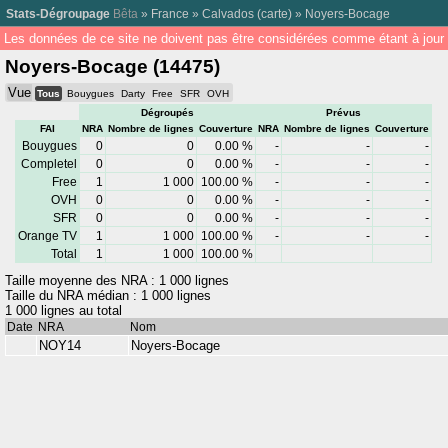
Stats-Dégroupage
Bêta
»
France
»
Calvados
(
carte
) »
Noyers-Bocage
Les données de ce site ne doivent pas être considérées comme étant à jour 
Noyers-Bocage (14475)
Vue
Tous
Bouygues
Darty
Free
SFR
OVH
Dégroupés
Prévus
FAI
NRA
Nombre de lignes
Couverture
NRA
Nombre de lignes
Couverture
Bouygues
0
0
0.00 %
-
-
-
Completel
0
0
0.00 %
-
-
-
Free
1
1 000
100.00 %
-
-
-
OVH
0
0
0.00 %
-
-
-
SFR
0
0
0.00 %
-
-
-
Orange TV
1
1 000
100.00 %
-
-
-
Total
1
1 000
100.00 %
Taille moyenne des NRA : 1 000 lignes
Taille du NRA médian : 1 000 lignes
1 000 lignes au total
Date
NRA
Nom
NOY14
Noyers-Bocage