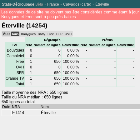
Stats-Dégroupage
Bêta
»
France
»
Calvados
(
carte
) »
Éterville
Les données de ce site ne doivent pas être considérées comme étant à jour
Bouygues et Free sont à peu près fiables.
Éterville (14254)
Vue
Tous
Bouygues
Darty
Free
SFR
OVH
Dégroupés
Prévus
FAI
NRA
Nombre de lignes
Couverture
NRA
Nombre de lignes
Couverture
Bouygues
0
0
0.00 %
-
-
-
Completel
0
0
0.00 %
-
-
-
Free
1
650
100.00 %
-
-
-
OVH
0
0
0.00 %
-
-
-
SFR
1
650
100.00 %
-
-
-
Orange TV
1
650
100.00 %
-
-
-
Total
1
650
100.00 %
Taille moyenne des NRA : 650 lignes
Taille du NRA médian : 650 lignes
650 lignes au total
Date
NRA
Nom
ET414
Éterville