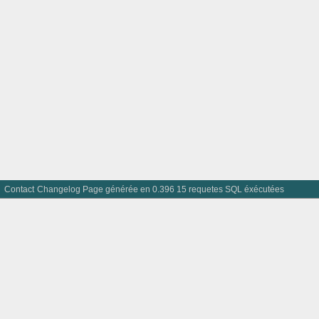
Contact
Changelog
Page générée en 0.396 15 requetes SQL éxécutées