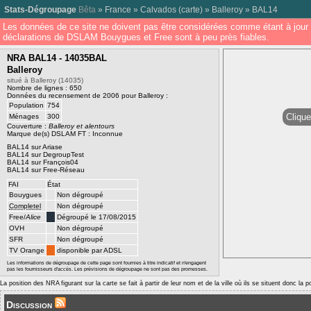
Stats-Dégroupage
Bêta
»
France
»
Calvados
(
carte
) »
Balleroy
»
BAL14
Les données de ce site ne doivent pas être considérées comme étant à jour 
déclarations de DSLAM Bouygues et Free sont à peu près fiables.
NRA BAL14 - 14035BAL
Balleroy
situé à Balleroy (14035)
Nombre de lignes : 650
Données du recensement de 2006 pour Balleroy :
Population
754
Clique
Ménages
300
Couverture :
Balleroy et alentours
Marque de(s) DSLAM FT : Inconnue
BAL14 sur Ariase
BAL14 sur DegroupTest
BAL14 sur François04
BAL14 sur Free-Réseau
FAI
État
Bouygues
Non dégroupé
Completel
Non dégroupé
Free/
Alice
Dégroupé le 17/08/2015
OVH
Non dégroupé
SFR
Non dégroupé
TV Orange
disponible par ADSL
Les informations de dégroupage de cette page sont fournies à titre indicatif et n'engagent
pas les fournisseurs d'accès. Les prévisions de dégroupage ne sont pas des promesses.
La position des NRA figurant sur la carte se fait à partir de leur nom et de la ville où ils se situent donc la 
Discussion