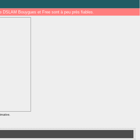
 de DSLAM Bouygues et Free sont à peu près fiables.
ximative.