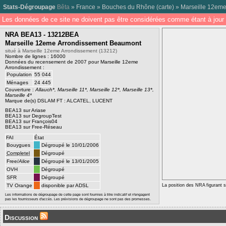
Stats-Dégroupage
Bêta
»
France
»
Bouches du Rhône
(
carte
) »
Marseille 12eme
Les données de ce site ne doivent pas être considérées comme étant à jour 
NRA BEA13 - 13212BEA
Marseille 12eme Arrondissement Beaumont
situé à Marseille 12eme Arrondissement (13212)
Nombre de lignes : 16000
Données du recensement de 2007 pour Marseille 12eme
Arrondissement :
Population
55 044
Ménages
24 445
Couverture :
Allauch*, Marseille 11*, Marseille 12*, Marseille 13*,
Marseille 4*
Marque de(s) DSLAM FT : ALCATEL, LUCENT
BEA13 sur Ariase
BEA13 sur DegroupTest
BEA13 sur François04
BEA13 sur Free-Réseau
FAI
État
Bouygues
Dégroupé le 10/01/2006
Completel
Dégroupé
Free/
Alice
Dégroupé le 13/01/2005
OVH
Dégroupé
SFR
Dégroupé
TV Orange
disponible par ADSL
La position des NRA figurant su
Les informations de dégroupage de cette page sont fournies à titre indicatif et n'engagent
pas les fournisseurs d'accès. Les prévisions de dégroupage ne sont pas des promesses.
Discussion