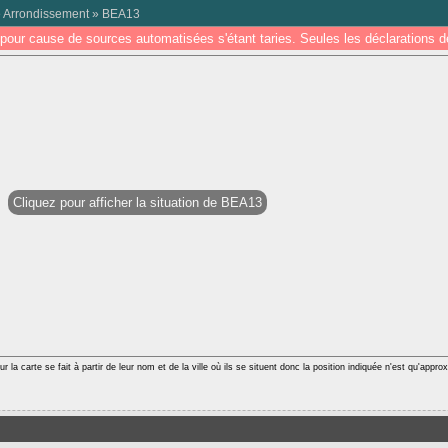
 Arrondissement
»
BEA13
pour cause de sources automatisées s'étant taries. Seules les déclarations
Cliquez pour afficher la situation de BEA13
r la carte se fait à partir de leur nom et de la ville où ils se situent donc la position indiquée n'est qu'appro