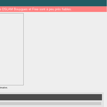
 de DSLAM Bouygues et Free sont à peu près fiables.
ximative.