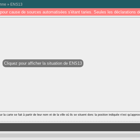
onne
»
ENS13
pour cause de sources automatisées s'étant taries. Seules les déclarations
Cliquez pour afficher la situation de ENS13
r la carte se fait à partir de leur nom et de la ville où ils se situent donc la position indiquée n'est qu'appro