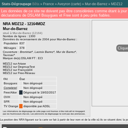
Stats-Dégroupage
Bêta
»
France
»
Aveyron
(
carte
) »
Mur-de-Barrez
»
MDZ12
Les données de ce site ne doivent pas être considérées comme étant à jour 
déclarations de DSLAM Bouygues et Free sont à peu près fiables.
NRA MDZ12 - 12164MDZ
Mur-de-Barrez
situé à Mur-de-Barrez (12164)
Nombre de lignes : 1300
Données du recensement de 2004 pour Mur-de-Barrez :
Population
837
Clique
Ménages
378
Couverture :
Brommat*, Lacroix Barrez*, Mur de Barrez*,
Taussac*
Marque de(s) DSLAM FT : ECI
MDZ12 sur Ariase
MDZ12 sur DegroupTest
MDZ12 sur François04
MDZ12 sur Free-Réseau
FAI
État
Bouygues
Non dégroupé
Completel
Non dégroupé
Free/
Alice
Dégroupé le 19/02/2017
OVH
Non dégroupé
SFR
Non dégroupé
TV Orange
disponible par ADSL
Les informations de dégroupage de cette page sont fournies à titre indicatif et n'engagent
pas les fournisseurs d'accès. Les prévisions de dégroupage ne sont pas des promesses.
La position des NRA figurant sur la carte se fait à partir de leur nom et de la ville où ils se situent donc la 