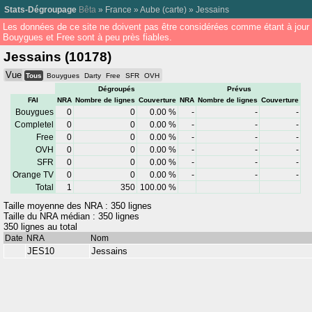
Stats-Dégroupage
Bêta
»
France
»
Aube
(
carte
) »
Jessains
Les données de ce site ne doivent pas être considérées comme étant à jour
Bouygues et Free sont à peu près fiables.
Jessains (10178)
Vue
Tous
Bouygues
Darty
Free
SFR
OVH
Dégroupés
Prévus
FAI
NRA
Nombre de lignes
Couverture
NRA
Nombre de lignes
Couverture
Bouygues
0
0
0.00 %
-
-
-
Completel
0
0
0.00 %
-
-
-
Free
0
0
0.00 %
-
-
-
OVH
0
0
0.00 %
-
-
-
SFR
0
0
0.00 %
-
-
-
Orange TV
0
0
0.00 %
-
-
-
Total
1
350
100.00 %
Taille moyenne des NRA : 350 lignes
Taille du NRA médian : 350 lignes
350 lignes au total
Date
NRA
Nom
JES10
Jessains