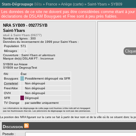
Stats-Dégroupage
Bêta
»
France
»
Ariège
(
carte
) »
Saint-Ybars
»
SYB09
Les données de ce site ne doivent pas être considérées comme étant à jour 
déclarations de DSLAM Bouygues et Free sont à peu près fiables.
NRA SYB09 - 09277SYB
Saint-Ybars
situé à Saint-Ybars (09277)
Nombre de lignes : 300
Données du recensement de 1999 pour Saint-Ybars :
Population
571
Clique
Ménages
-
Couverture :
Saint-Ybars et alentours
Marque de(s) DSLAM FT : Inconnue
SYB09 sur Ariase
SYB09 sur DegroupTest
FAI
État
Bouygues
Possiblement dégroupé via SFR
Completel
Non dégroupé
Free/
Alice
Non dégroupé
OVH
Non dégroupé
SFR
Dégroupé
TV Orange
par satellite uniquement
Les informations de dégroupage de cette page sont fournies à titre indicatif et n'engagent
pas les fournisseurs d'accès. Les prévisions de dégroupage ne sont pas des promesses.
La position des NRA figurant sur la carte se fait à partir de leur nom et de la ville où ils se situent donc la 
Discussion
Pseudo :