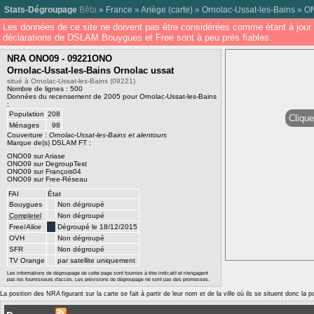
Stats-Dégroupage
Bêta
»
France
»
Ariège
(
carte
) »
Ornolac-Ussat-les-Bains
»
O
Les données de ce site ne doivent pas être considérées comme étant à jour 
déclarations de DSLAM Bouygues et Free sont à peu près fiables.
NRA ONO09 - 09221ONO
Ornolac-Ussat-les-Bains Ornolac ussat
situé à Ornolac-Ussat-les-Bains (09221)
Nombre de lignes : 500
Données du recensement de 2005 pour Ornolac-Ussat-les-Bains
:
Population
208
Clique
Ménages
98
Couverture :
Ornolac-Ussat-les-Bains et alentours
Marque de(s) DSLAM FT :
ONO09 sur Ariase
ONO09 sur DegroupTest
ONO09 sur François04
ONO09 sur Free-Réseau
FAI
État
Bouygues
Non dégroupé
Completel
Non dégroupé
Free/
Alice
Dégroupé le 18/12/2015
OVH
Non dégroupé
SFR
Non dégroupé
TV Orange
par satellite uniquement
Les informations de dégroupage de cette page sont fournies à titre indicatif et n'engagent
pas les fournisseurs d'accès. Les prévisions de dégroupage ne sont pas des promesses.
La position des NRA figurant sur la carte se fait à partir de leur nom et de la ville où ils se situent donc la 