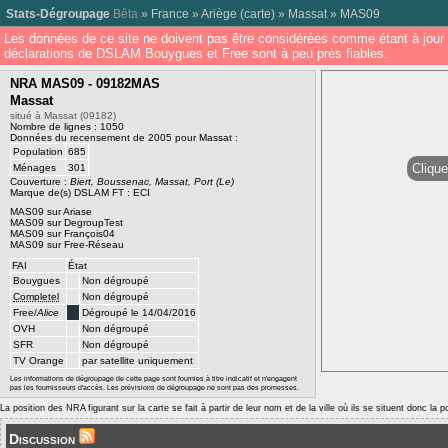
Stats-Dégroupage
Bêta
»
France
»
Ariège
(
carte
) »
Massat
»
MAS09
Les données de ce site ne doivent pas être considérées comme étant à jour 
déclarations de DSLAM Bouygues et Free sont à peu près fiables.
NRA MAS09 - 09182MAS
Massat
situé à Massat (09182)
Nombre de lignes : 1050
Données du recensement de 2005 pour Massat :
Population
685
Clique
Ménages
301
Couverture :
Biert, Boussenac, Massat, Port (Le)
Marque de(s) DSLAM FT : ECI
MAS09 sur Ariase
MAS09 sur DegroupTest
MAS09 sur François04
MAS09 sur Free-Réseau
FAI
État
Bouygues
Non dégroupé
Completel
Non dégroupé
Free/
Alice
Dégroupé le 14/04/2016
OVH
Non dégroupé
SFR
Non dégroupé
TV Orange
par satellite uniquement
Les informations de dégroupage de cette page sont fournies à titre indicatif et n'engagent
pas les fournisseurs d'accès. Les prévisions de dégroupage ne sont pas des promesses.
La position des NRA figurant sur la carte se fait à partir de leur nom et de la ville où ils se situent donc la 
Discussion