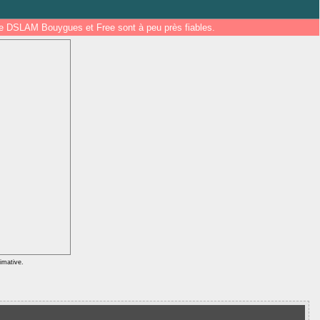
 de DSLAM Bouygues et Free sont à peu près fiables.
ximative.