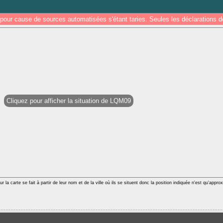
pour cause de sources automatisées s'étant taries. Seules les déclarations
Cliquez pour afficher la situation de LQM09
r la carte se fait à partir de leur nom et de la ville où ils se situent donc la position indiquée n'est qu'appro