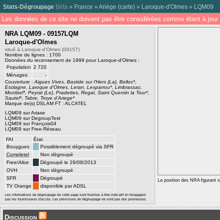
Stats-Dégroupage
Bêta
»
France
»
Ariège
(
carte
) »
Laroque-d'Olmes
»
LQM09
Les données de ce site ne doivent pas être considérées comme étant à jour 
NRA LQM09 - 09157LQM
Laroque-d'Olmes
situé à Laroque-d'Olmes (09157)
Nombre de lignes : 1700
Données du recensement de 1999 pour Laroque-d'Olmes :
Population
2 720
Ménages
-
Couverture :
Aigues Vives, Bastide sur l'Hers (La), Belloc*,
Esclagne, Laroque d'Olmes, Leran, Lesparrou*, Limbrassac,
Montbel*, Peyrat (Le), Pradettes, Regat, Saint Quentin la Tour*,
Sautel*, Tabre, Troye d'Ariege*
Marque de(s) DSLAM FT : ALCATEL
LQM09 sur Ariase
LQM09 sur DegroupTest
LQM09 sur François04
LQM09 sur Free-Réseau
FAI
État
Bouygues
Possiblement dégroupé via SFR
Completel
Non dégroupé
Free/
Alice
Dégroupé le 29/08/2013
OVH
Non dégroupé
SFR
Dégroupé
La position des NRA figurant su
TV Orange
disponible par ADSL
Les informations de dégroupage de cette page sont fournies à titre indicatif et n'engagent
pas les fournisseurs d'accès. Les prévisions de dégroupage ne sont pas des promesses.
Discussion