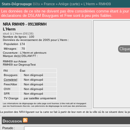
Stats-Dégroupage
Bêta
»
France
»
Ariège
(
carte
) »
L'Herm
»
RMH09
Les données de ce site ne doivent pas être considérées comme étant à jour 
déclarations de DSLAM Bouygues et Free sont à peu près fiables.
NRA RMH09 - 09138RMH
L'Herm
situé à L'Herm (09138)
Nombre de lignes : 100
Données du recensement de 2005 pour L'Herm :
Population
174
Clique
Ménages
70
Couverture :
L'Herm et alentours
Marque de(s) DSLAM FT :
RMH09 sur Ariase
RMH09 sur DegroupTest
FAI
État
Bouygues
Non dégroupé
Completel
Non dégroupé
Free/
Alice
Non dégroupé
OVH
Non dégroupé
SFR
Non dégroupé
TV Orange
par satellite uniquement
Les informations de dégroupage de cette page sont fournies à titre indicatif et n'engagent
pas les fournisseurs d'accès. Les prévisions de dégroupage ne sont pas des promesses.
La position des NRA figurant sur la carte se fait à partir de leur nom et de la ville où ils se situent donc la 
Discussion
Pseudo :