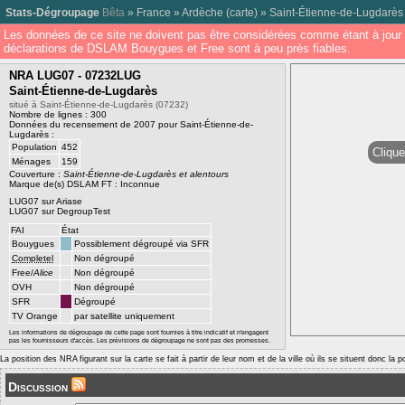
Stats-Dégroupage
Bêta
»
France
»
Ardèche
(
carte
) »
Saint-Étienne-de-Lugdarès
Les données de ce site ne doivent pas être considérées comme étant à jour 
déclarations de DSLAM Bouygues et Free sont à peu près fiables.
NRA LUG07 - 07232LUG
Saint-Étienne-de-Lugdarès
situé à Saint-Étienne-de-Lugdarès (07232)
Nombre de lignes : 300
Données du recensement de 2007 pour Saint-Étienne-de-
Lugdarès :
Population
452
Clique
Ménages
159
Couverture :
Saint-Étienne-de-Lugdarès et alentours
Marque de(s) DSLAM FT : Inconnue
LUG07 sur Ariase
LUG07 sur DegroupTest
FAI
État
Bouygues
Possiblement dégroupé via SFR
Completel
Non dégroupé
Free/
Alice
Non dégroupé
OVH
Non dégroupé
SFR
Dégroupé
TV Orange
par satellite uniquement
Les informations de dégroupage de cette page sont fournies à titre indicatif et n'engagent
pas les fournisseurs d'accès. Les prévisions de dégroupage ne sont pas des promesses.
La position des NRA figurant sur la carte se fait à partir de leur nom et de la ville où ils se situent donc la 
Discussion