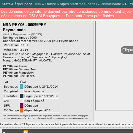
Stats-Dégroupage
Bêta
»
France
»
Alpes Maritimes
(
carte
) »
Peymeinade
»
PEY
Les données de ce site ne doivent pas être considérées comme étant à jour 
déclarations de DSLAM Bouygues et Free sont à peu près fiables.
NRA PEY06 - 06095PEY
Peymeinade
situé à Peymeinade (06095)
Nombre de lignes : 7000
Données du recensement de 2005 pour Peymeinade :
Population
7 681
Clique
Ménages
3 316
Couverture :
Cabris*, Magagnosc - Grasse*, Peymeinade, Saint
Cezaire sur Siagne*, Speracedes*, Tignet (Le)
Marque de(s) DSLAM FT : ALCATEL
PEY06 sur Ariase
PEY06 sur DegroupTest
PEY06 sur François04
PEY06 sur Free-Réseau
FAI
État
Bouygues
Dégroupé le 26/11/2014
Completel
Non dégroupé
Free/
Alice
Dégroupé le 15/12/2006
OVH
Non dégroupé
SFR
Dégroupé
TV Orange
disponible par ADSL
Les informations de dégroupage de cette page sont fournies à titre indicatif et n'engagent
pas les fournisseurs d'accès. Les prévisions de dégroupage ne sont pas des promesses.
La position des NRA figurant sur la carte se fait à partir de leur nom et de la ville où ils se situent donc la 