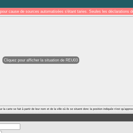
pour cause de sources automatisées s'étant taries. Seules les déclarations
Cliquez pour afficher la situation de REU03
r la carte se fait à partir de leur nom et de la ville où ils se situent donc la position indiquée n'est qu'appro