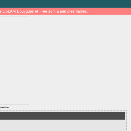
 de DSLAM Bouygues et Free sont à peu près fiables.
ximative.