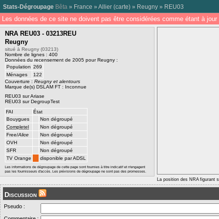
Stats-Dégroupage
Bêta
»
France
»
Allier
(
carte
) »
Reugny
»
REU03
Les données de ce site ne doivent pas être considérées comme étant à jour 
NRA REU03 - 03213REU
Reugny
situé à Reugny (03213)
Nombre de lignes : 400
Données du recensement de 2005 pour Reugny :
Population
269
Ménages
122
Couverture :
Reugny et alentours
Marque de(s) DSLAM FT : Inconnue
REU03 sur Ariase
REU03 sur DegroupTest
FAI
État
Bouygues
Non dégroupé
Completel
Non dégroupé
Free/
Alice
Non dégroupé
OVH
Non dégroupé
SFR
Non dégroupé
TV Orange
disponible par ADSL
Les informations de dégroupage de cette page sont fournies à titre indicatif et n'engagent
pas les fournisseurs d'accès. Les prévisions de dégroupage ne sont pas des promesses.
La position des NRA figurant su
Discussion
Pseudo :
Commentaire :