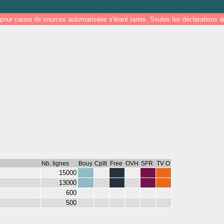
pour cause de sources automatisées s'étant taries. Seules les déclarations
Nb. lignes
Bouy
Cpltl
Free
OVH
SFR
TV O
15000
13000
600
500