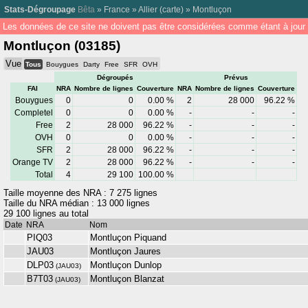
Stats-Dégroupage
Bêta
»
France
»
Allier
(
carte
) »
Montluçon
Les données de ce site ne doivent pas être considérées comme étant à jour 
Montluçon (03185)
Vue
Tous
Bouygues
Darty
Free
SFR
OVH
Dégroupés
Prévus
FAI
NRA
Nombre de lignes
Couverture
NRA
Nombre de lignes
Couverture
Bouygues
0
0
0.00 %
2
28 000
96.22 %
Completel
0
0
0.00 %
-
-
-
Free
2
28 000
96.22 %
-
-
-
OVH
0
0
0.00 %
-
-
-
SFR
2
28 000
96.22 %
-
-
-
Orange TV
2
28 000
96.22 %
-
-
-
Total
4
29 100
100.00 %
Taille moyenne des NRA : 7 275 lignes
Taille du NRA médian : 13 000 lignes
29 100 lignes au total
Date
NRA
Nom
PIQ03
Montluçon Piquand
JAU03
Montluçon Jaures
DLP03
Montluçon Dunlop
(
JAU03
)
B7T03
Montluçon Blanzat
(
JAU03
)