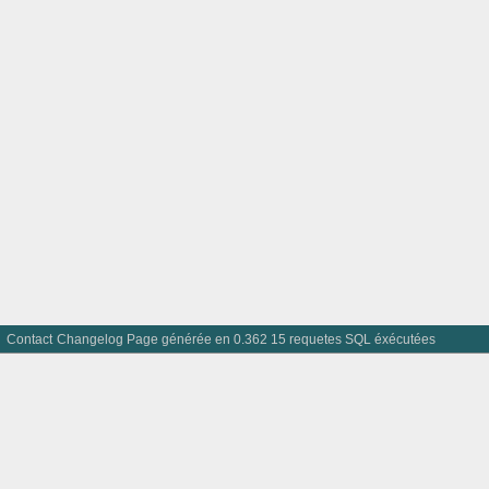
Contact
Changelog
Page générée en 0.362 15 requetes SQL éxécutées