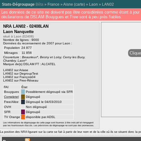
Stats-Dégroupage
Bêta
»
France
»
Aisne
(
carte
) »
Laon
»
LAN02
Les données de ce site ne doivent pas être considérées comme étant à jour 
déclarations de DSLAM Bouygues et Free sont à peu près fiables.
NRA LAN02 - 02408LAN
Laon Nanquette
situé à Laon (02408)
Nombre de lignes : 9000
Données du recensement de 2007 pour Laon :
Population
24 877
Clique
Ménages
11 856
Couverture :
Beaurieux*, Besny et Loisy, Cerny les Bucy,
Chambry, Laon*
Marque de(s) DSLAM FT : ALCATEL
LAN02 sur Ariase
LAN02 sur DegroupTest
LAN02 sur François04
LAN02 sur Free-Réseau
FAI
État
Bouygues
Possiblement dégroupé via SFR
Completel
Dégroupé
Free/
Alice
Dégroupé le 04/03/2010
OVH
Non dégroupé
SFR
Dégroupé
TV Orange
disponible par ADSL
Les informations de dégroupage de cette page sont fournies à titre indicatif et n'engagent
pas les fournisseurs d'accès. Les prévisions de dégroupage ne sont pas des promesses.
La position des NRA figurant sur la carte se fait à partir de leur nom et de la ville où ils se situent donc la 