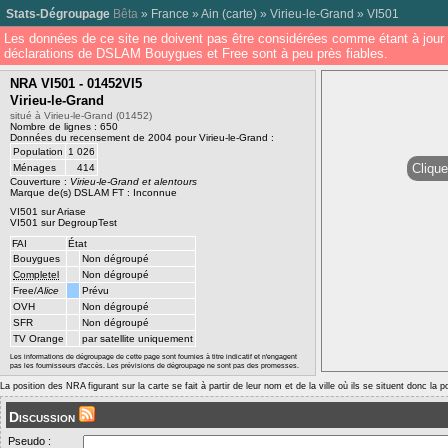
Stats-Dégroupage
Bêta
»
France
»
Ain
(
carte
) »
Virieu-le-Grand
»
VI501
Les données de ce site ne doivent pas être considérées comme étant à jour 
déclarations de DSLAM Bouygues et Free sont à peu près fiables.
NRA VI501 - 01452VI5
Virieu-le-Grand
situé à Virieu-le-Grand (01452)
Nombre de lignes : 650
Données du recensement de 2004 pour Virieu-le-Grand :
Population
1 026
Clique
Ménages
414
Couverture :
Virieu-le-Grand et alentours
Marque de(s) DSLAM FT : Inconnue
VI501 sur Ariase
VI501 sur DegroupTest
FAI
État
Bouygues
Non dégroupé
Completel
Non dégroupé
Free/
Alice
Prévu
OVH
Non dégroupé
SFR
Non dégroupé
TV Orange
par satellite uniquement
Les informations de dégroupage de cette page sont fournies à titre indicatif et n'engagent
pas les fournisseurs d'accès. Les prévisions de dégroupage ne sont pas des promesses.
La position des NRA figurant sur la carte se fait à partir de leur nom et de la ville où ils se situent donc la 
Discussion
Pseudo :