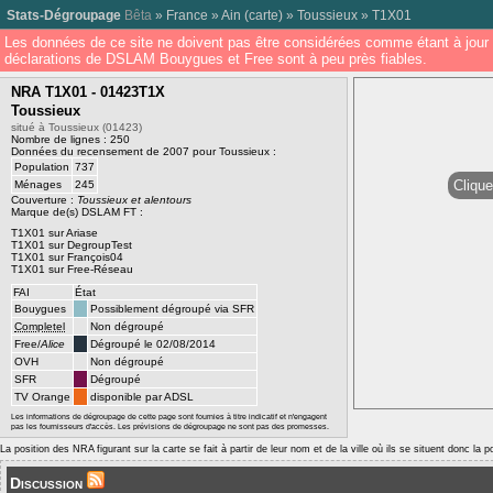
Stats-Dégroupage
Bêta
»
France
»
Ain
(
carte
) »
Toussieux
»
T1X01
Les données de ce site ne doivent pas être considérées comme étant à jour 
déclarations de DSLAM Bouygues et Free sont à peu près fiables.
NRA T1X01 - 01423T1X
Toussieux
situé à Toussieux (01423)
Nombre de lignes : 250
Données du recensement de 2007 pour Toussieux :
Population
737
Clique
Ménages
245
Couverture :
Toussieux et alentours
Marque de(s) DSLAM FT :
T1X01 sur Ariase
T1X01 sur DegroupTest
T1X01 sur François04
T1X01 sur Free-Réseau
FAI
État
Bouygues
Possiblement dégroupé via SFR
Completel
Non dégroupé
Free/
Alice
Dégroupé le 02/08/2014
OVH
Non dégroupé
SFR
Dégroupé
TV Orange
disponible par ADSL
Les informations de dégroupage de cette page sont fournies à titre indicatif et n'engagent
pas les fournisseurs d'accès. Les prévisions de dégroupage ne sont pas des promesses.
La position des NRA figurant sur la carte se fait à partir de leur nom et de la ville où ils se situent donc la 
Discussion