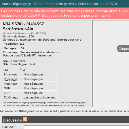
Stats-Dégroupage
Bêta
»
France
»
Ain
(
carte
) »
Serrières-sur-Ain
»
SS701
Les données de ce site ne doivent pas être considérées comme étant à jour 
déclarations de DSLAM Bouygues et Free sont à peu près fiables.
NRA SS701 - 01404SS7
Serrières-sur-Ain
situé à Serrières-sur-Ain (01404)
Nombre de lignes : 150
Données du recensement de 2007 pour Serrières-sur-Ain :
Population
115
Clique
Ménages
57
Couverture :
Serrières-sur-Ain et alentours
Marque de(s) DSLAM FT : Inconnue
SS701 sur Ariase
SS701 sur DegroupTest
FAI
État
Bouygues
Non dégroupé
Completel
Non dégroupé
Free/
Alice
Non dégroupé
OVH
Non dégroupé
SFR
Non dégroupé
TV Orange
par satellite uniquement
Les informations de dégroupage de cette page sont fournies à titre indicatif et n'engagent
pas les fournisseurs d'accès. Les prévisions de dégroupage ne sont pas des promesses.
La position des NRA figurant sur la carte se fait à partir de leur nom et de la ville où ils se situent donc la 
Discussion
Pseudo :