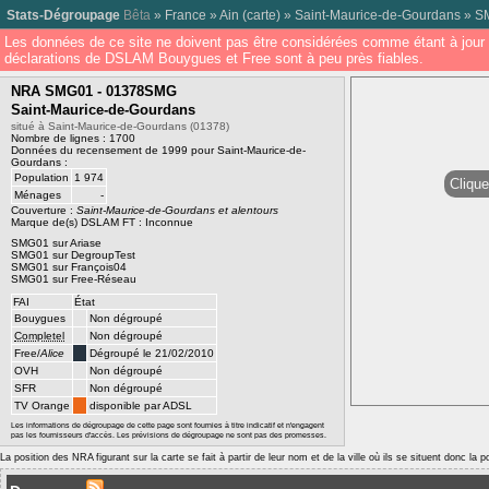
Stats-Dégroupage
Bêta
»
France
»
Ain
(
carte
) »
Saint-Maurice-de-Gourdans
»
S
Les données de ce site ne doivent pas être considérées comme étant à jour 
déclarations de DSLAM Bouygues et Free sont à peu près fiables.
NRA SMG01 - 01378SMG
Saint-Maurice-de-Gourdans
situé à Saint-Maurice-de-Gourdans (01378)
Nombre de lignes : 1700
Données du recensement de 1999 pour Saint-Maurice-de-
Gourdans :
Population
1 974
Clique
Ménages
-
Couverture :
Saint-Maurice-de-Gourdans et alentours
Marque de(s) DSLAM FT : Inconnue
SMG01 sur Ariase
SMG01 sur DegroupTest
SMG01 sur François04
SMG01 sur Free-Réseau
FAI
État
Bouygues
Non dégroupé
Completel
Non dégroupé
Free/
Alice
Dégroupé le 21/02/2010
OVH
Non dégroupé
SFR
Non dégroupé
TV Orange
disponible par ADSL
Les informations de dégroupage de cette page sont fournies à titre indicatif et n'engagent
pas les fournisseurs d'accès. Les prévisions de dégroupage ne sont pas des promesses.
La position des NRA figurant sur la carte se fait à partir de leur nom et de la ville où ils se situent donc la 