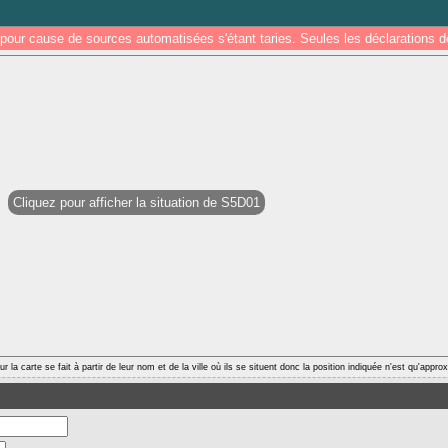
pour cause de sources automatisées s'étant taries. Seules les déclarations
Cliquez pour afficher la situation de S5D01
r la carte se fait à partir de leur nom et de la ville où ils se situent donc la position indiquée n'est qu'appro