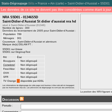
Stats-Dégroupage
Bêta
»
France
»
Ain
(
carte
) »
Saint-Didier-d'Aussiat
»
S5D01
Les données de ce site ne doivent pas être considérées comme étant à jour 
NRA S5D01 - 01346S5D
Saint-Didier-d'Aussiat St didier d'aussiat nra hd
situé à Saint-Didier-d'Aussiat (01346)
Nombre de lignes : 300
Données du recensement de 2005 pour Saint-Didier-d'Aussiat :
Population
789
Ménages
301
Couverture :
Saint-Didier-d'Aussiat et alentours
Marque de(s) DSLAM FT :
S5D01 sur Ariase
S5D01 sur DegroupTest
FAI
État
Bouygues
Non dégroupé
Completel
Non dégroupé
Free/
Alice
Non dégroupé
OVH
Non dégroupé
SFR
Non dégroupé
TV Orange
disponible par ADSL
Les informations de dégroupage de cette page sont fournies à titre indicatif et n'engagent
pas les fournisseurs d'accès. Les prévisions de dégroupage ne sont pas des promesses.
La position des NRA figurant su
Discussion
Pseudo :
Commentaire :