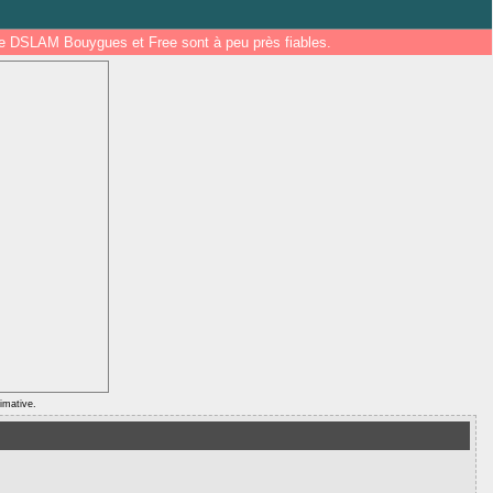
 de DSLAM Bouygues et Free sont à peu près fiables.
ximative.