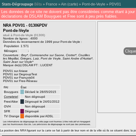
Stats-Dégroupage
Bêta
»
France
»
Ain
(
carte
) »
Pont-de-Veyle
»
PDV01
Les données de ce site ne doivent pas être considérées comme étant à jour 
déclarations de DSLAM Bouygues et Free sont à peu près fiables.
NRA PDV01 - 01306PDV
Pont-de-Veyle
situé à Pont-de-Veyle (01306)
Nombre de lignes : 4000
Données du recensement de 1999 pour Pont-de-Veyle :
Population
1 571
Clique
Ménages
-
Couverture :
Bey*, Cormoranche sur Saone, Crottet*, Cruzilles
les Mepillat, Grieges, Laiz, Pont de Veyle, Saint Andre d'Huiriat*,
Saint Jean sur Veyle*
Marque de(s) DSLAM FT : LUCENT
PDV01 sur Ariase
PDV01 sur DegroupTest
PDV01 sur François04
PDV01 sur Free-Réseau
FAI
État
Bouygues
Déclaré le 28/05/2015
Completel
Non dégroupé
Free/
Alice
Dégroupé le 24/01/2012
OVH
Non dégroupé
SFR
Dégroupé
TV Orange
disponible par ADSL
Les informations de dégroupage de cette page sont fournies à titre indicatif et n'engagent
pas les fournisseurs d'accès. Les prévisions de dégroupage ne sont pas des promesses.
La position des NRA figurant sur la carte se fait à partir de leur nom et de la ville où ils se situent donc la 