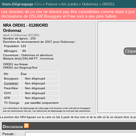
Stats-Dégroupage
Bêta
»
France
»
Ain
(
carte
) »
Ordonnaz
»
ORD01
Les données de ce site ne doivent pas être considérées comme étant à jour 
déclarations de DSLAM Bouygues et Free sont à peu près fiables.
NRA ORD01 - 01280ORD
Ordonnaz
situé à Ordonnaz (01280)
Nombre de lignes : 250
Données du recensement de 2007 pour Ordonnaz :
Population
133
Clique
Ménages
66
Couverture :
Ordonnaz et alentours
Marque de(s) DSLAM FT : Inconnue
ORD01 sur Ariase
ORD01 sur DegroupTest
FAI
État
Bouygues
Non dégroupé
Completel
Non dégroupé
Free/
Alice
Non dégroupé
OVH
Non dégroupé
SFR
Non dégroupé
TV Orange
par satellite uniquement
Les informations de dégroupage de cette page sont fournies à titre indicatif et n'engagent
pas les fournisseurs d'accès. Les prévisions de dégroupage ne sont pas des promesses.
La position des NRA figurant sur la carte se fait à partir de leur nom et de la ville où ils se situent donc la 
Discussion
Pseudo :