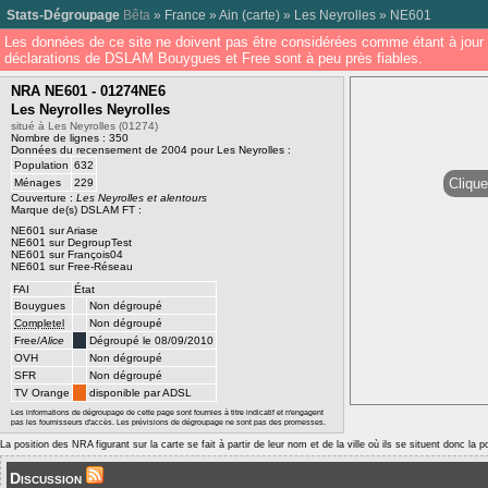
Stats-Dégroupage
Bêta
»
France
»
Ain
(
carte
) »
Les Neyrolles
»
NE601
Les données de ce site ne doivent pas être considérées comme étant à jour 
déclarations de DSLAM Bouygues et Free sont à peu près fiables.
NRA NE601 - 01274NE6
Les Neyrolles Neyrolles
situé à Les Neyrolles (01274)
Nombre de lignes : 350
Données du recensement de 2004 pour Les Neyrolles :
Population
632
Clique
Ménages
229
Couverture :
Les Neyrolles et alentours
Marque de(s) DSLAM FT :
NE601 sur Ariase
NE601 sur DegroupTest
NE601 sur François04
NE601 sur Free-Réseau
FAI
État
Bouygues
Non dégroupé
Completel
Non dégroupé
Free/
Alice
Dégroupé le 08/09/2010
OVH
Non dégroupé
SFR
Non dégroupé
TV Orange
disponible par ADSL
Les informations de dégroupage de cette page sont fournies à titre indicatif et n'engagent
pas les fournisseurs d'accès. Les prévisions de dégroupage ne sont pas des promesses.
La position des NRA figurant sur la carte se fait à partir de leur nom et de la ville où ils se situent donc la 
Discussion