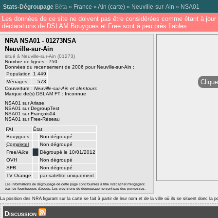
Stats-Dégroupage
Bêta
»
France
»
Ain
(
carte
) »
Neuville-sur-Ain
»
NSA01
Les données de ce site ne doivent pas être considérées comme étant à jour 
déclarations de DSLAM Bouygues et Free sont à peu près fiables.
NRA NSA01 - 01273NSA
Neuville-sur-Ain
situé à Neuville-sur-Ain (01273)
Nombre de lignes : 750
Données du recensement de 2006 pour Neuville-sur-Ain :
Population
1 449
Clique
Ménages
573
Couverture :
Neuville-sur-Ain et alentours
Marque de(s) DSLAM FT : Inconnue
NSA01 sur Ariase
NSA01 sur DegroupTest
NSA01 sur François04
NSA01 sur Free-Réseau
FAI
État
Bouygues
Non dégroupé
Completel
Non dégroupé
Free/
Alice
Dégroupé le 10/01/2012
OVH
Non dégroupé
SFR
Non dégroupé
TV Orange
par satellite uniquement
Les informations de dégroupage de cette page sont fournies à titre indicatif et n'engagent
pas les fournisseurs d'accès. Les prévisions de dégroupage ne sont pas des promesses.
La position des NRA figurant sur la carte se fait à partir de leur nom et de la ville où ils se situent donc la 
Discussion