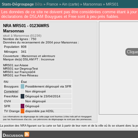
Stats-Dégroupage
Bêta
»
France
»
Ain
(
carte
) »
Marsonnas
»
MRS01
Les données de ce site ne doivent pas être considérées comme étant à jour 
déclarations de DSLAM Bouygues et Free sont à peu près fiables.
NRA MRS01 - 01236MRS
Marsonnas
situé à Marsonnas (01236)
Nombre de lignes : 750
Données du recensement de 2004 pour Marsonnas :
Population
808
Clique
Ménages
341
Couverture :
Marsonnas et alentours
Marque de(s) DSLAM FT : Inconnue
MRS01 sur Ariase
MRS01 sur DegroupTest
MRS01 sur François04
MRS01 sur Free-Réseau
FAI
État
Bouygues
Possiblement dégroupé via SFR
Completel
Non dégroupé
Free/
Alice
Dégroupé le 23/04/2014
OVH
Non dégroupé
SFR
Dégroupé
TV Orange
disponible par ADSL
Les informations de dégroupage de cette page sont fournies à titre indicatif et n'engagent
pas les fournisseurs d'accès. Les prévisions de dégroupage ne sont pas des promesses.
La position des NRA figurant sur la carte se fait à partir de leur nom et de la ville où ils se situent donc la 
Discussion