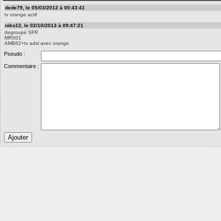
dede79, le 05/03/2012 à 00:43:41
tv orange actif
niko12, le 02/10/2013 à 09:47:21
degroupé SFR
MRS01
AMB62+tv adsl avec orange
Pseudo :
Commentaire :